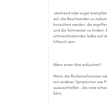
 stechend oder sogar krampfartig anfühlen. Sie treten oft im dritten Trimester 
auf, die Beschwerden zu reduzier
konsultiert werden, die ergrif
und die Schmerzen zu lindern. 
schmerzlindernden Salbe auf de
hilfreich sein. 
Wann einen Arzt aufsuchen?
Wenn die Rückenschmerzen währ
von anderen Symptomen wie Fi
auszuschließen., die viele sch
führt.