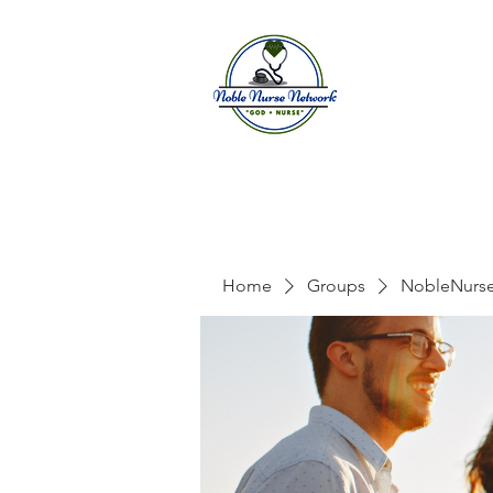
Home
A
Home
Groups
NobleNurs