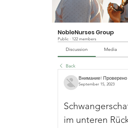
NobleNurses Group
Public
·
122 members
Discussion
Media
Back
Внимание! Проверено
September 15, 2023
Schwangerschaf
im unteren Rüc