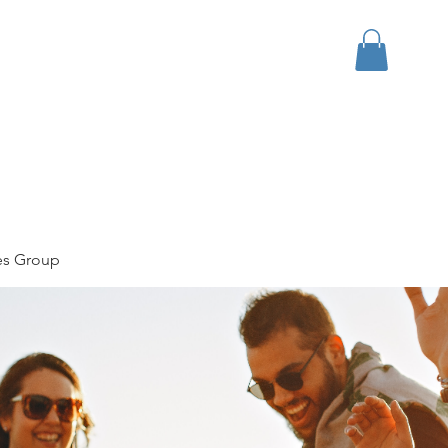
bout
Events
Apparel
es Group