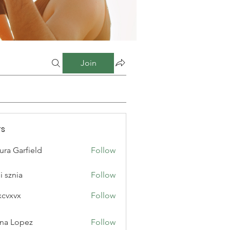
Join
s
ura Garfield
Follow
i sznia
Follow
xcvxvx
Follow
na Lopez
Follow