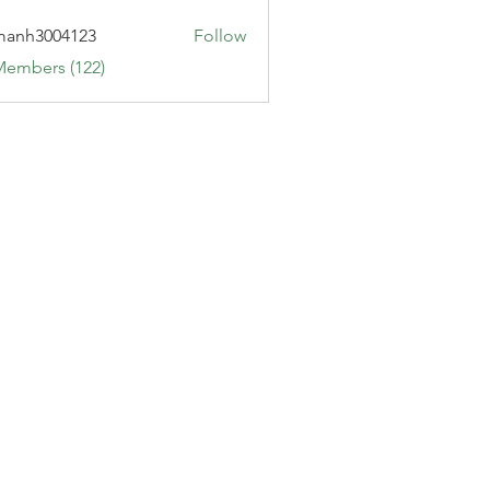
manh3004123
Follow
3004123
Members (122)