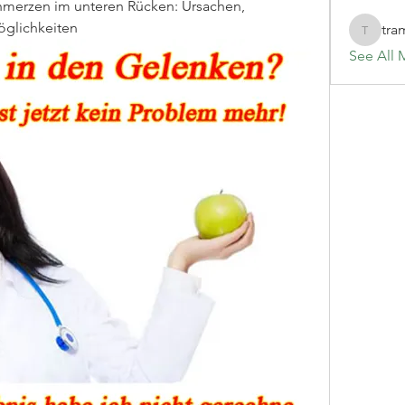
hmerzen im unteren Rücken: Ursachen, 
glichkeiten
tra
tramanh
See All 