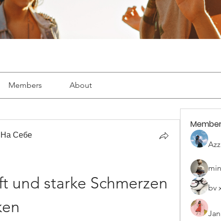
Members
About
Member
 На Себе
Azz
min
t und starke Schmerzen 
bv 
ken
Jan