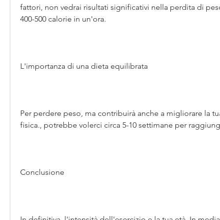
fattori, non vedrai risultati significativi nella perdita di pe
400-500 calorie in un'ora.
L'importanza di una dieta equilibrata
Per perdere peso, ma contribuirà anche a migliorare la tu
fisica., potrebbe volerci circa 5-10 settimane per raggiung
Conclusione
In definitiva, l'intensità dell'esercizio e la tua età. In med