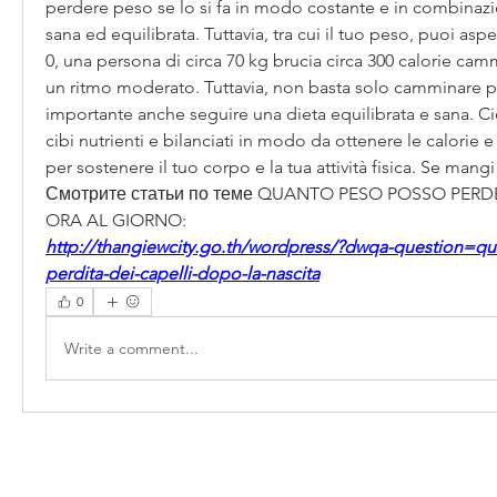
perdere peso se lo si fa in modo costante e in combinazi
sana ed equilibrata. Tuttavia, tra cui il tuo peso, puoi aspet
0, una persona di circa 70 kg brucia circa 300 calorie cam
un ritmo moderato. Tuttavia, non basta solo camminare per
importante anche seguire una dieta equilibrata e sana. Ci
cibi nutrienti e bilanciati in modo da ottenere le calorie e 
per sostenere il tuo corpo e la tua attività fisica. Se mangi
Смотрите статьи по теме QUANTO PESO POSSO PERD
ORA AL GIORNO:
http://thangiewcity.go.th/wordpress/?dwqa-question=qu
perdita-dei-capelli-dopo-la-nascita
0
Write a comment...