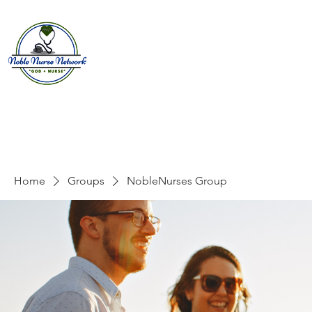
Home
About
E
Home
Groups
NobleNurses Group