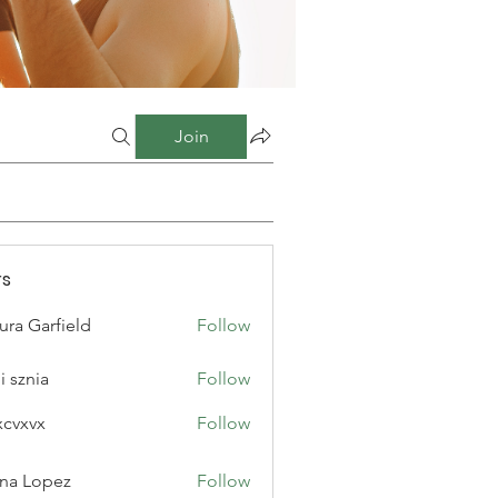
Join
s
ura Garfield
Follow
i sznia
Follow
xcvxvx
Follow
na Lopez
Follow