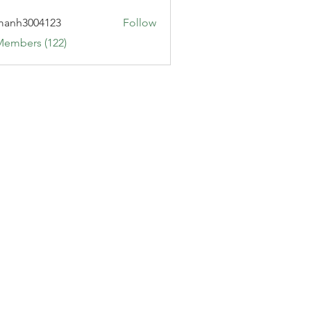
manh3004123
Follow
3004123
Members (122)