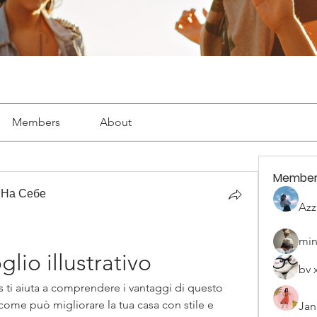
Members
About
Member
 На Себе
Azz
min
lio illustrativo
bv 
us ti aiuta a comprendere i vantaggi di questo 
 come può migliorare la tua casa con stile e 
Jan