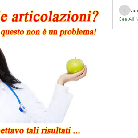
tra
tramanh
See All 