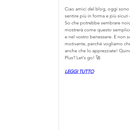
Ciao amici del blog, oggi sono q
sentire più in forma e più sicuri d
So che potrebbe sembrare noioso
mostrerà come questo semplice f
e nel vostro benessere. E non s
motivante, perché vogliamo che
anche che lo apprezziate! Quindi
Plus? Let's go! 🚀
LEGGI TUTTO