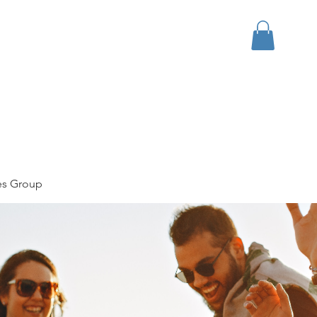
bout
Events
Apparel
es Group