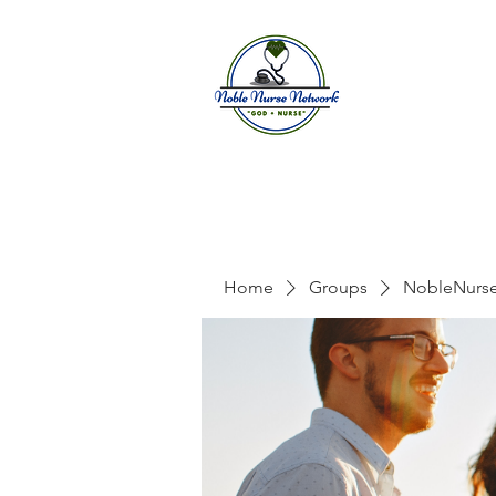
Home
A
Home
Groups
NobleNurs