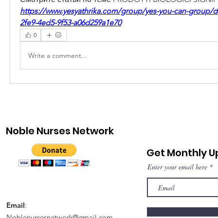
https://www.yesyathrika.com/group/yes-you-can-group/d
2fe9-4ed5-9f53-a06d259a1e70
0
Write a comment...
Noble Nurses Network
Get Monthly 
Enter your email here
Email
:
Noblenursesnetwork@gmail.com