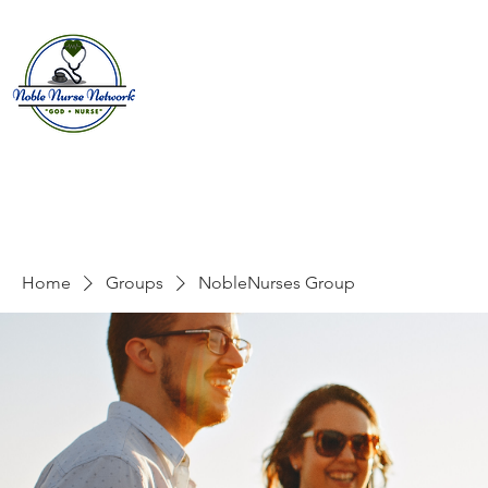
Home
About
E
Home
Groups
NobleNurses Group