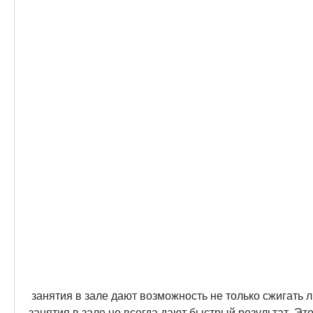
 занятия в зале дают возможность не только сжигать лишние калории, что 
занятия в зале не всегда дают быстрый результат. Это