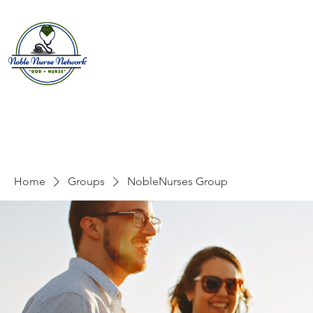
Home
About
E
Home
Groups
NobleNurses Group