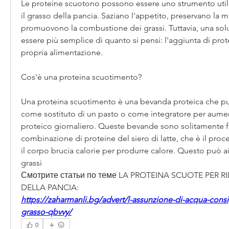
Le proteine scuotono possono essere uno strumento utile 
il grasso della pancia. Saziano l'appetito, preservano la 
promuovono la combustione dei grassi. Tuttavia, una sol
essere più semplice di quanto si pensi: l'aggiunta di prote
propria alimentazione.
Cos'è una proteina scuotimento?
Una proteina scuotimento è una bevanda proteica che può 
come sostituto di un pasto o come integratore per aumen
proteico giornaliero. Queste bevande sono solitamente fa
combinazione di proteine del siero di latte, che è il proces
il corpo brucia calorie per produrre calore. Questo può ai
grassi 
Смотрите статьи по теме LA PROTEINA SCUOTE PER RI
DELLA PANCIA:
https://zaharmanli.bg/advert/l-assunzione-di-acqua-consig
grasso-qbvvy/
0