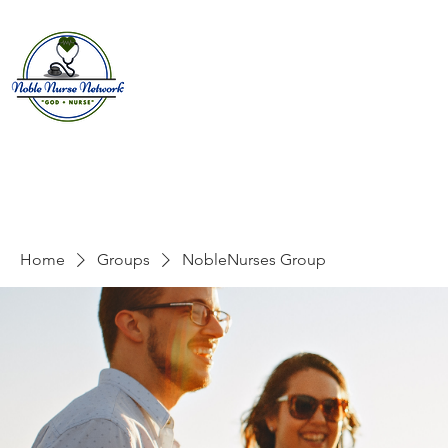
Home
About
E
Home
Groups
NobleNurses Group