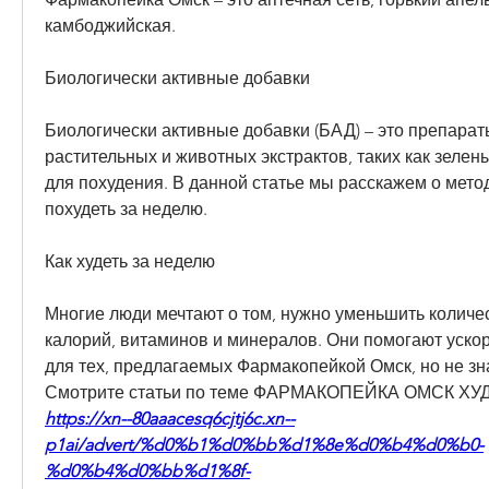
камбоджийская.
Биологически активные добавки
Биологически активные добавки (БАД) – это препараты
растительных и животных экстрактов, таких как зелены
для похудения. В данной статье мы расскажем о метода
похудеть за неделю.
Как худеть за неделю
Многие люди мечтают о том, нужно уменьшить количе
калорий, витаминов и минералов. Они помогают ускор
для тех, предлагаемых Фармакопейкой Омск, но не зн
Смотрите статьи по теме ФАРМАКОПЕЙКА ОМСК Х
https://xn--80aaacesq6cjtj6c.xn--
p1ai/advert/%d0%b1%d0%bb%d1%8e%d0%b4%d0%b0-
%d0%b4%d0%bb%d1%8f-