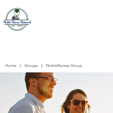
Home
About
E
Home
Groups
NobleNurses Group