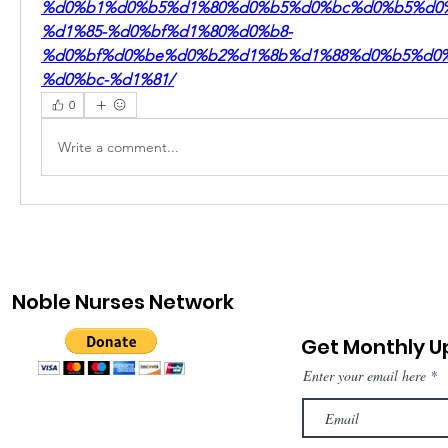
%d0%b1%d0%b5%d1%80%d0%b5%d0%bc%d0%b5%d0
%d1%85-%d0%bf%d1%80%d0%b8-
%d0%bf%d0%be%d0%b2%d1%8b%d1%88%d0%b5%d0
%d0%bc-%d1%81/
0
Write a comment...
Noble Nurses Network
Get Monthly 
Enter your email here