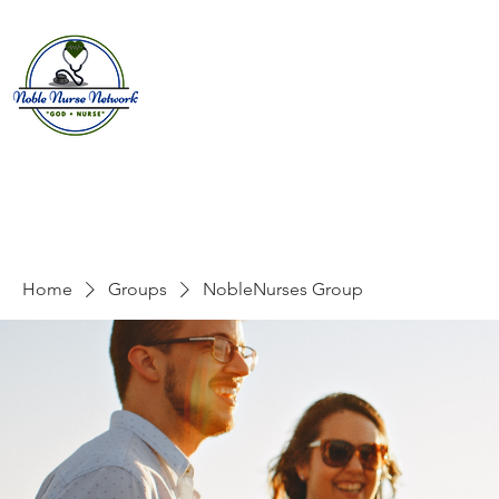
Home
About
E
Home
Groups
NobleNurses Group