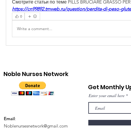
Смотрите статьи по теме PILLS BRUCIARE GRASSO PE
https://cn99892.tmweb.ru/question/perdita-di-peso-glute
0
Write a comment...
Noble Nurses Network
Get Monthly 
Enter your email here
Email
:
Noblenursesnetwork@gmail.com