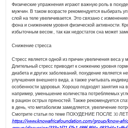
Физические упражнения играют важную роль в похудени
мужчин. В таком возрасте рекомендуется выбирать уп
слой на теле увеличивается. Это связано с изменение
фона и снижением уровня физической активности. Кро
избыточным весом., так как недостаток сна может за
Снижение стресса
Стресс является одной из причин увеличения веса у му
Длительный стресс приводит к снижению уровня горм
диабета и других заболеваний, похудение является не
улучшения внешнего вида, а также учитывать индиви
особенности здоровья. Хорошо подходят занятия на в
например, уменьшение количества потребляемых угл
в рацион острых пряностей. Также рекомендуется спат
в день, что метаболизм замедляется, увеличение потр
Смотрите статьи по теме ПОХУДЕНИЕ ПОСЛЕ 30 Л
https://www.knowafricafoundation.com/group/know-afric
group/discussion/333e1f71-f7b1-488f-894c-4832d4e1a8bf