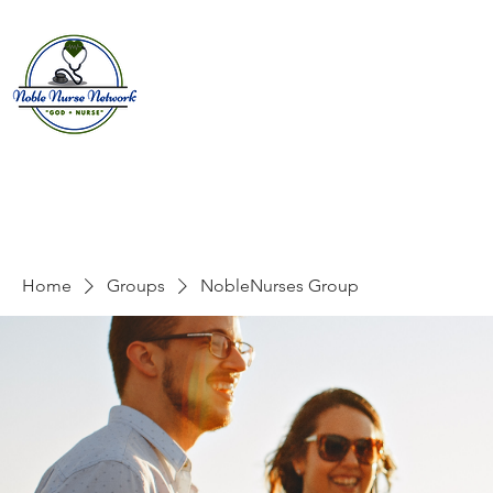
Home
About
E
Home
Groups
NobleNurses Group