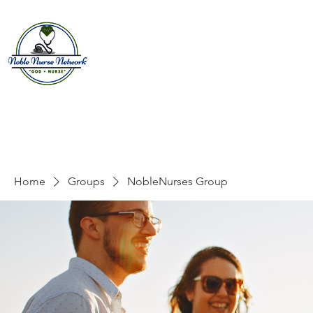
Home
About
E
Home
Groups
NobleNurses Group