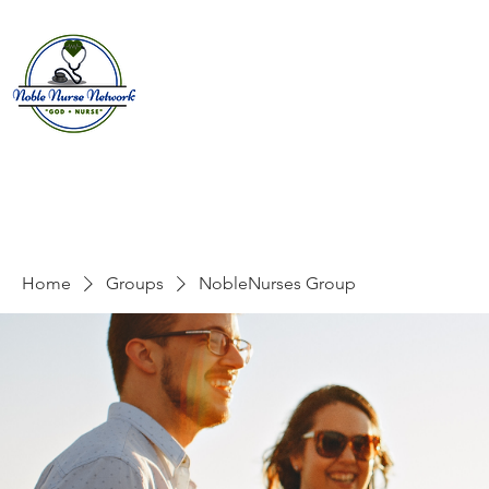
Home
About
E
Home
Groups
NobleNurses Group