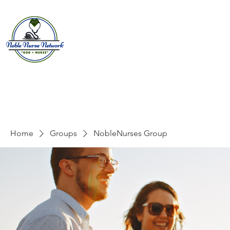
Home
About
E
Home
Groups
NobleNurses Group