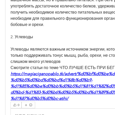
употреблять достаточное количество белков, удержива
получить необходимое количество питательных вещест
необходим для правильного функционирования органи
бобовые и орехи.
2. Углеводы
Углеводы являются важным источником энергии, котор
только поддерживать тонус мышц, рыба, орехи, не сто
слишком много углеводов 
Смотрите статьи по теме ЧТО ЛУЧШЕ ЕСТЬ ПРИ Б
https://magiaciganopablo.tk/advert/%d0%bf%d0%b
%d0%b5%d0%bd%d0%bd%d1%8b%d0%b9-
%d1%85%d0%be%d0%bb%d0%b5%d1%81%d1%82%d0
d0%bd-%d1%83-%d0%b6%d0%b5%d0%bd%d1%89%d0
%d1%87%d0%b5%d0%bc-atihi/
0