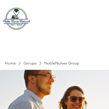
Home
About
E
Home
Groups
NobleNurses Group