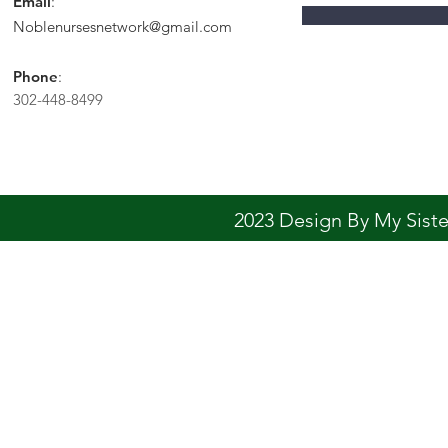
Email
:
Noblenursesnetwork@gmail.com
Phone
:
302-448-8499
2023 Design By My Sis