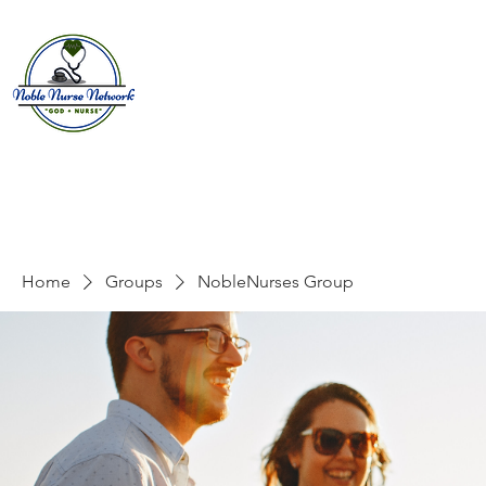
Home
About
E
Home
Groups
NobleNurses Group