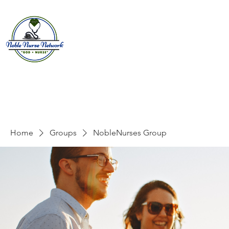
Home
About
E
Home
Groups
NobleNurses Group