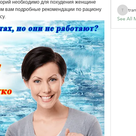
алорий необходимо для похудения женщине 
вим вам подробные рекомендации по рациону 
tra
tramanh
су.
See All 