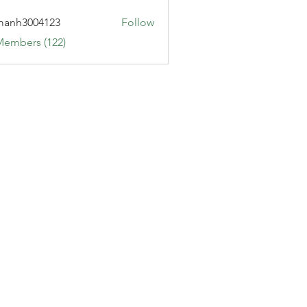
manh3004123
Follow
3004123
Members (122)