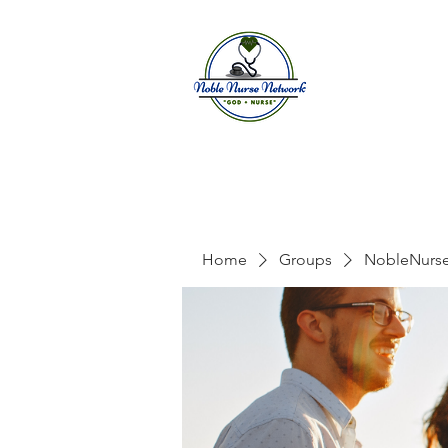
Home
A
Home
Groups
NobleNurs