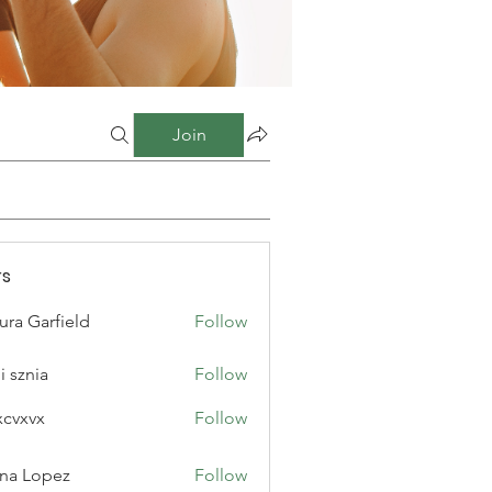
Join
s
ura Garfield
Follow
i sznia
Follow
xcvxvx
Follow
na Lopez
Follow