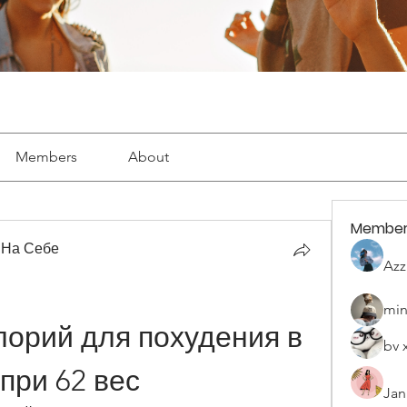
Members
About
Member
 На Себе
Azz
min
орий для похудения в 
bv 
при 62 вес
Jan