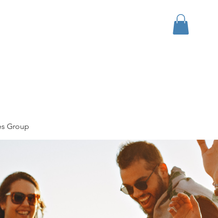
bout
Events
Apparel
es Group