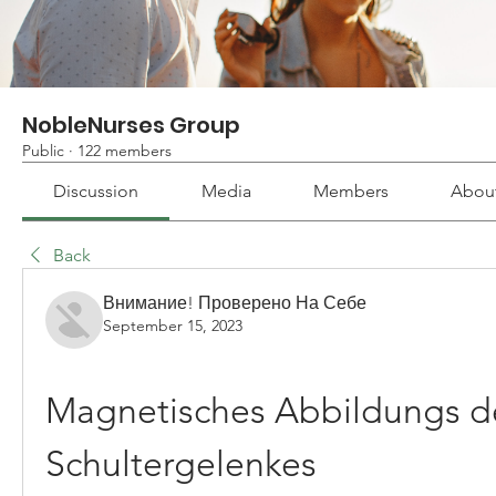
NobleNurses Group
Public
·
122 members
Discussion
Media
Members
Abou
Back
Внимание! Проверено На Себе
September 15, 2023
Magnetisches Abbildungs ​​de
Schultergelenkes