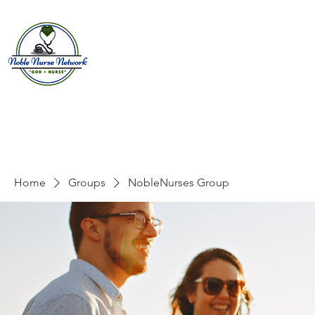
Home
About
E
Home
Groups
NobleNurses Group