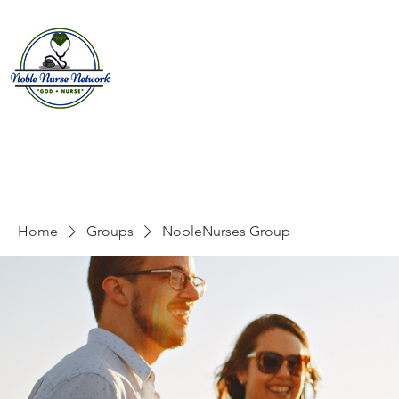
Home
About
E
Home
Groups
NobleNurses Group