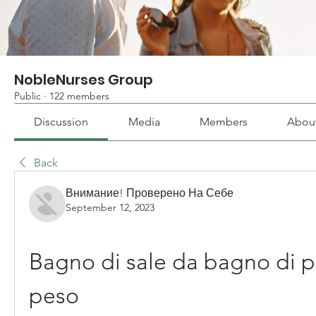
NobleNurses Group
Public
·
122 members
Discussion
Media
Members
Abou
Back
Внимание! Проверено На Себе
September 12, 2023
Bagno di sale da bagno di pe
peso