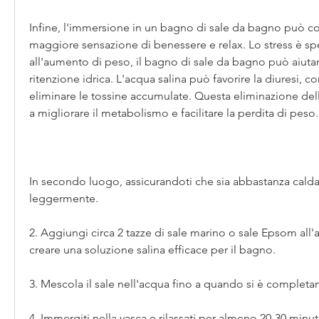
Infine, l'immersione in un bagno di sale da bagno può con
maggiore sensazione di benessere e relax. Lo stress è spe
all'aumento di peso, il bagno di sale da bagno può aiutare 
ritenzione idrica. L'acqua salina può favorire la diuresi, c
eliminare le tossine accumulate. Questa eliminazione dell
a migliorare il metabolismo e facilitare la perdita di peso.
In secondo luogo, assicurandoti che sia abbastanza calda 
leggermente.
2. Aggiungi circa 2 tazze di sale marino o sale Epsom all'
creare una soluzione salina efficace per il bagno.
3. Mescola il sale nell'acqua fino a quando si è completa
4. Immergiti nella vasca e rilassati per almeno 20-30 minut