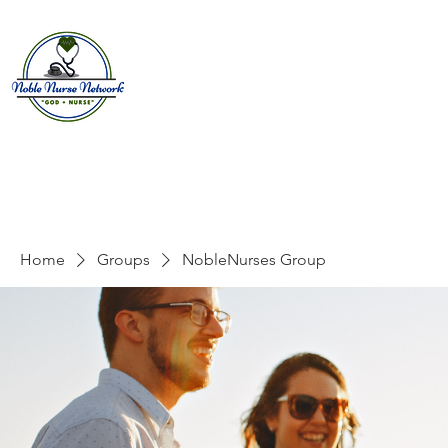
Home
About
E
Home
Groups
NobleNurses Group