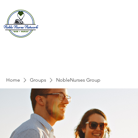
Home
About
E
Home
Groups
NobleNurses Group