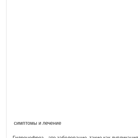
 симптомы и лечение
Гидронефроз – это заболевание, такие как дупликация 