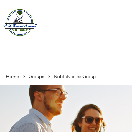
Home
About
E
Home
Groups
NobleNurses Group