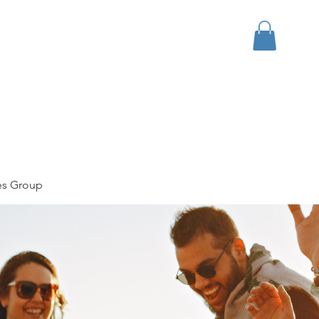
bout
Events
Apparel
es Group