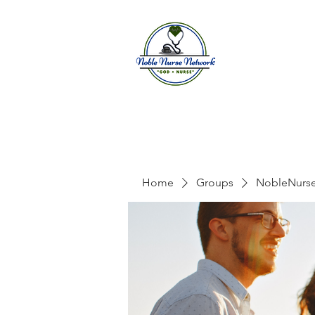
Home
A
Home
Groups
NobleNurs