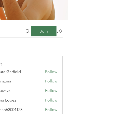
Join
s
ura Garfield
Follow
i sznia
Follow
xcvxvx
Follow
na Lopez
Follow
manh3004123
Follow
3004123