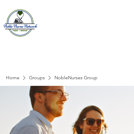
Home
About
E
Home
Groups
NobleNurses Group