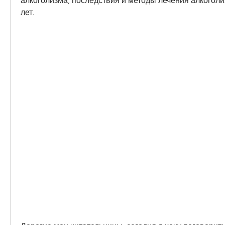
алкоголизма, последствия и методы лечения алкоголиз
лет.