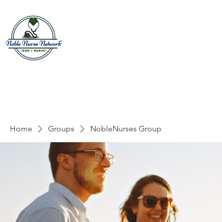
Home
About
E
Home
Groups
NobleNurses Group