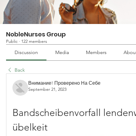
NobleNurses Group
Public
·
122 members
Discussion
Media
Members
Abou
Back
Внимание! Проверено На Себе
September 21, 2023
Bandscheibenvorfall lendenw
übelkeit