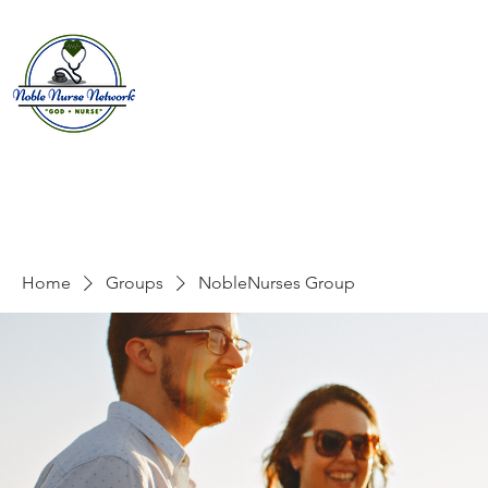
Home
About
E
Home
Groups
NobleNurses Group