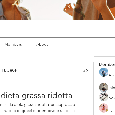
Members
About
Member
 На Себе
Azz
min
dieta grassa ridotta
bv 
e sulla dieta grassa ridotta, un approccio 
assunzione di grassi e promuovere un peso 
Jan