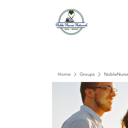
Home
A
Home
Groups
NobleNurs