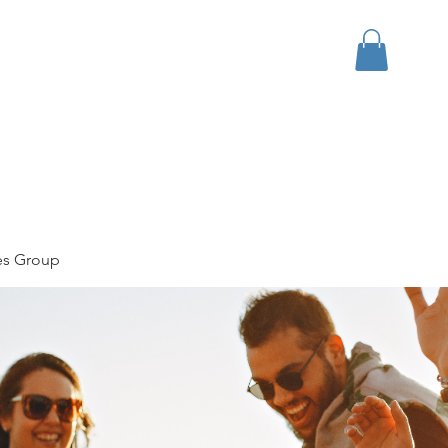
bout
Events
Apparel
es Group