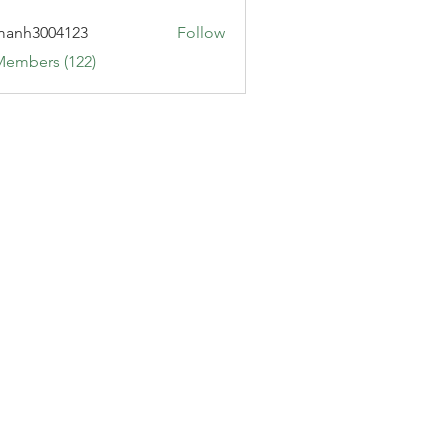
manh3004123
Follow
3004123
Members (122)