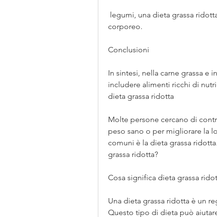
 legumi, una dieta grassa ridotta può aiutare a controllare il colesterolo e il peso 
corporeo.
Conclusioni
In sintesi, nella carne grassa e i
includere alimenti ricchi di nut
dieta grassa ridotta
Molte persone cercano di contro
peso sano o per migliorare la lo
comuni è la dieta grassa ridotta
grassa ridotta?
Cosa significa dieta grassa rido
Una dieta grassa ridotta è un re
Questo tipo di dieta può aiutare a