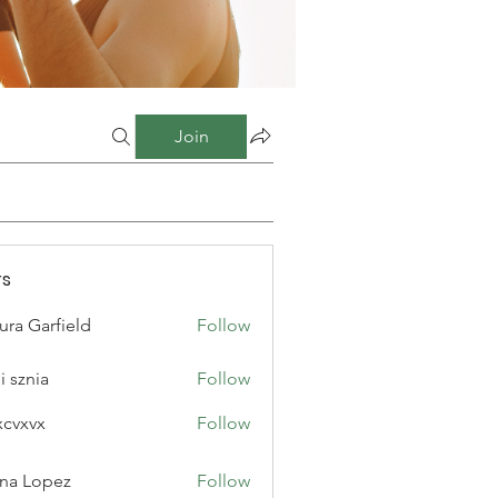
Join
s
ura Garfield
Follow
i sznia
Follow
xcvxvx
Follow
na Lopez
Follow