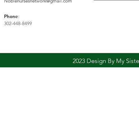
Noblenursesnetwork@gmail.com
Phone
:
302-448-8499
2023 Design By My Sis