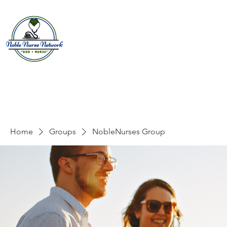
Home
About
E
Home
Groups
NobleNurses Group