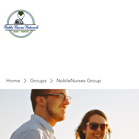
Home
About
E
Home
Groups
NobleNurses Group