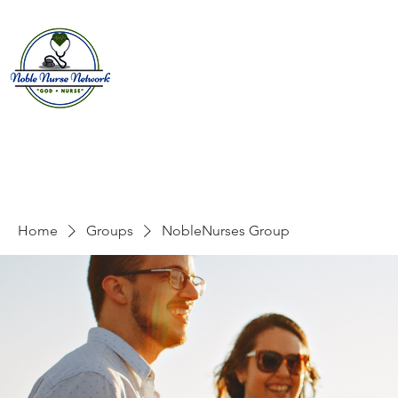
Home
About
E
Home
Groups
NobleNurses Group