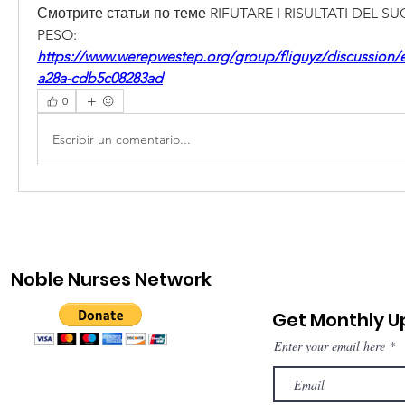
Смотрите статьи по теме RIFUTARE I RISULTATI DEL SU
PESO:
https://www.werepwestep.org/group/fliguyz/discussion/e
a28a-cdb5c08283ad
0
Escribir un comentario...
Noble Nurses Network
Get Monthly 
Enter your email here