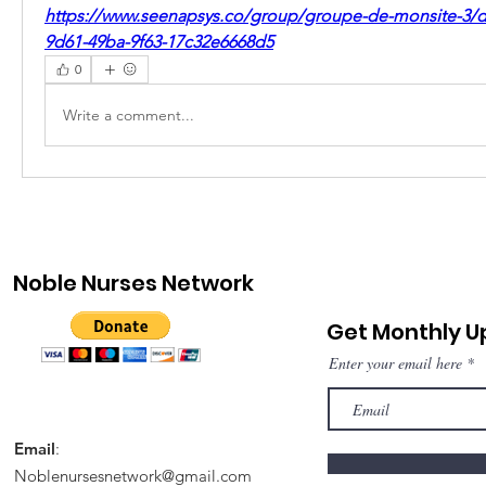
https://www.seenapsys.co/group/groupe-de-monsite-3/d
9d61-49ba-9f63-17c32e6668d5
0
Write a comment...
Noble Nurses Network
Get Monthly 
Enter your email here
Email
:
Noblenursesnetwork@gmail.com