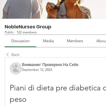
NobleNurses Group
Public
·
122 members
Discussion
Media
Members
Abou
Back
Внимание! Проверено На Себе
September 12, 2023
Piani di dieta pre diabetica d
peso