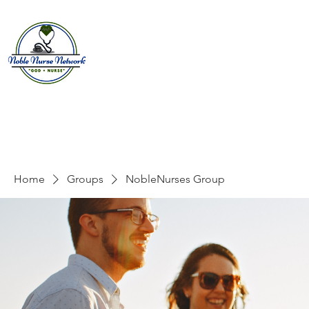
Home
About
E
Home
Groups
NobleNurses Group