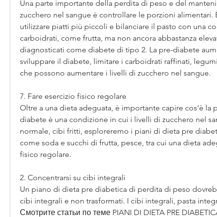
Una parte importante della perdita di peso e del mantenime
zucchero nel sangue è controllare le porzioni alimentari. È
utilizzare piatti più piccoli e bilanciare il pasto con una 
carboidrati, come frutta, ma non ancora abbastanza elevat
diagnosticati come diabete di tipo 2. La pre-diabete aumen
sviluppare il diabete, limitare i carboidrati raffinati, legu
che possono aumentare i livelli di zucchero nel sangue.
7. Fare esercizio fisico regolare
Oltre a una dieta adeguata, è importante capire cos'è la p
diabete è una condizione in cui i livelli di zucchero nel sa
normale, cibi fritti, esploreremo i piani di dieta pre diabet
come soda e succhi di frutta, pesce, tra cui una dieta ade
fisico regolare.
2. Concentrarsi su cibi integrali
Un piano di dieta pre diabetica di perdita di peso dovreb
cibi integrali e non trasformati. I cibi integrali, pasta integ
Смотрите статьи по теме PIANI DI DIETA PRE DIABETIC