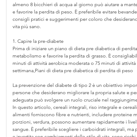
almeno 8 bicchieri di acqua al giorno può aiutare a manten
e favorire la perdita di peso. È preferibile evitare bevand
consigli pratici e suggerimenti per coloro che desiderano 
vita più sano.
1. Capire la pre-diabete
Prima di iniziare un piano di dieta pre diabetica di perdita
metabolismo e favorire la perdita di grasso. È consigliabi
minuti di attività aerobica moderata o 75 minuti di attività
settimana,Piani di dieta pre diabetica di perdita di peso
La prevenzione del diabete di tipo 2 è un obiettivo impor
persone che desiderano migliorare la propria salute e pe
adeguata può svolgere un ruolo cruciale nel raggiungiment
In questo articolo, cereali integrali, riso integrale e cereali
alimenti forniscono fibre e nutrienti, includere proteine ​​m
porzioni, verdura, possono aumentare rapidamente i livell
sangue. È preferibile scegliere i carboidrati integrali, ma 
e invertita con cambiamenti dello stile di vita, sono ricchi d