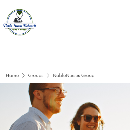
Home
About
E
Home
Groups
NobleNurses Group