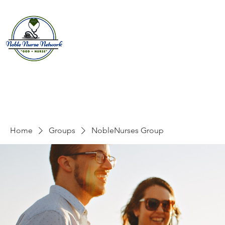
Home
About
E
Home
Groups
NobleNurses Group