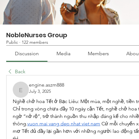
NobleNurses Group
Public
·
122 members
Discussion
Media
Members
Abou
Back
engine.aszm888
July 3, 2025
engine.aszm888
Nghề chở hoa Tết ở Bạc Liêu: Một mùa, một nghề, tiền t
Chỉ trong vòng chưa đầy 10 ngày cận Tết, nghề chở hoa t
ngờ “nở rộ”, trở thành nguồn thu nhập đáng kể cho nhiề
thông.
vuon mai vang dep nhat viet nam
 Cứ mỗi chuyến xe
mơ Tết đủ đầy lại gần hơn với những người lao động tất
thị.