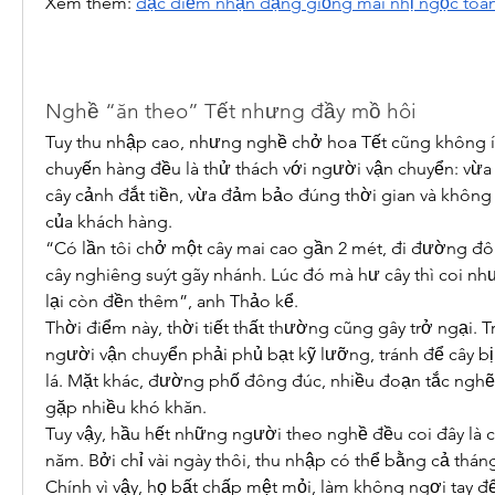
Xem thêm: 
đặc điểm nhận dạng giống mai nhị ngọc toà
Nghề “ăn theo” Tết nhưng đầy mồ hôi
Tuy thu nhập cao, nhưng nghề chở hoa Tết cũng không ít r
chuyến hàng đều là thử thách với người vận chuyển: vừa 
cây cảnh đắt tiền, vừa đảm bảo đúng thời gian và không l
của khách hàng.
“Có lần tôi chở một cây mai cao gần 2 mét, đi đường đô
cây nghiêng suýt gãy nhánh. Lúc đó mà hư cây thì coi như
lại còn đền thêm”, anh Thảo kể.
Thời điểm này, thời tiết thất thường cũng gây trở ngại. 
người vận chuyển phải phủ bạt kỹ lưỡng, tránh để cây b
lá. Mặt khác, đường phố đông đúc, nhiều đoạn tắc nghẽn
gặp nhiều khó khăn.
Tuy vậy, hầu hết những người theo nghề đều coi đây là c
năm. Bởi chỉ vài ngày thôi, thu nhập có thể bằng cả thán
Chính vì vậy, họ bất chấp mệt mỏi, làm không ngơi tay 