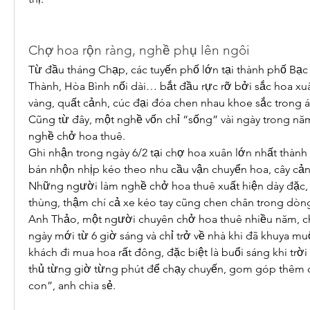
Chợ hoa rộn ràng, nghề phụ lên ngôi
Từ đầu tháng Chạp, các tuyến phố lớn tại thành phố Bạc
Thành, Hòa Bình nối dài… bắt đầu rực rỡ bởi sắc hoa xu
vàng, quất cảnh, cúc đại đóa chen nhau khoe sắc trong 
Cũng từ đây, một nghề vốn chỉ “sống” vài ngày trong năm
nghề chở hoa thuê.
Ghi nhận trong ngày 6/2 tại chợ hoa xuân lớn nhất thành
bán nhộn nhịp kéo theo nhu cầu vận chuyển hoa, cây cảnh
Những người làm nghề chở hoa thuê xuất hiện dày đặc, 
thùng, thậm chí cả xe kéo tay cũng chen chân trong dò
Anh Thảo, một người chuyên chở hoa thuê nhiều năm, ch
ngày mới từ 6 giờ sáng và chỉ trở về nhà khi đã khuya mu
khách đi mua hoa rất đông, đặc biệt là buổi sáng khi trời 
thủ từng giờ từng phút để chạy chuyến, gom góp thêm ch
con”, anh chia sẻ.