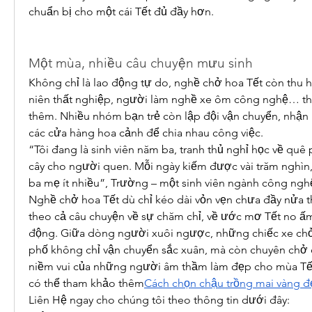
chuẩn bị cho một cái Tết đủ đầy hơn.
Một mùa, nhiều câu chuyện mưu sinh
Không chỉ là lao động tự do, nghề chở hoa Tết còn thu hút
niên thất nghiệp, người làm nghề xe ôm công nghệ… tha
thêm. Nhiều nhóm bạn trẻ còn lập đội vận chuyển, nhận 
các cửa hàng hoa cảnh để chia nhau công việc.
“Tôi đang là sinh viên năm ba, tranh thủ nghỉ học về quê
cây cho người quen. Mỗi ngày kiếm được vài trăm nghìn
ba mẹ ít nhiều”, Trường – một sinh viên ngành công nghệ
Nghề chở hoa Tết dù chỉ kéo dài vỏn vẹn chưa đầy nửa t
theo cả câu chuyện về sự chăm chỉ, về ước mơ Tết no ấm
động. Giữa dòng người xuôi ngược, những chiếc xe chở 
phố không chỉ vận chuyển sắc xuân, mà còn chuyên chở c
niềm vui của những người âm thầm làm đẹp cho mùa Tế
có thể tham khảo thêm
Cách chọn chậu trồng mai vàng đ
Liên Hệ ngay cho chúng tôi theo thông tin dưới đây: