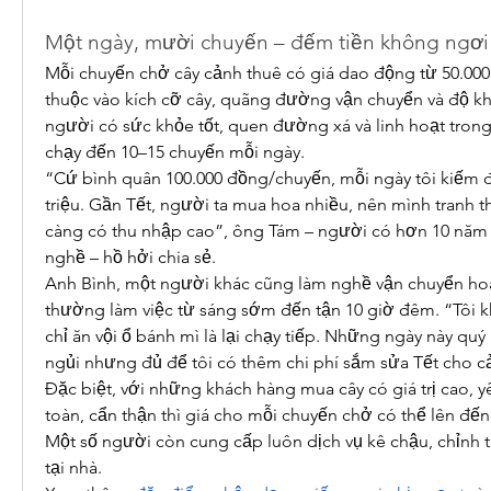
Một ngày, mười chuyến – đếm tiền không ngơi
Mỗi chuyến chở cây cảnh thuê có giá dao động từ 50.000 
thuộc vào kích cỡ cây, quãng đường vận chuyển và độ kh
người có sức khỏe tốt, quen đường xá và linh hoạt trong
chạy đến 10–15 chuyến mỗi ngày.
“Cứ bình quân 100.000 đồng/chuyến, mỗi ngày tôi kiếm
triệu. Gần Tết, người ta mua hoa nhiều, nên mình tranh t
càng có thu nhập cao”, ông Tám – người có hơn 10 năm 
nghề – hồ hởi chia sẻ.
Anh Bình, một người khác cũng làm nghề vận chuyển hoa 
thường làm việc từ sáng sớm đến tận 10 giờ đêm. “Tôi k
chỉ ăn vội ổ bánh mì là lại chạy tiếp. Những ngày này quý 
ngủi nhưng đủ để tôi có thêm chi phí sắm sửa Tết cho cả
Đặc biệt, với những khách hàng mua cây có giá trị cao, y
toàn, cẩn thận thì giá cho mỗi chuyến chở có thể lên đến 
Một số người còn cung cấp luôn dịch vụ kê chậu, chỉnh thế
tại nhà.