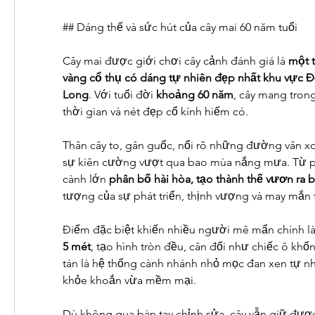
## Dáng thế và sức hút của cây mai 60 năm tuổi
Cây mai được giới chơi cây cảnh đánh giá là 
một t
vàng cổ thụ có dáng tự nhiên đẹp nhất khu vực 
Long
. Với tuổi đời 
khoảng 60 năm
, cây mang tron
thời gian và nét đẹp cổ kính hiếm có.
Thân cây to, gân guốc, nổi rõ những đường vân xo
sự kiên cường vượt qua bao mùa nắng mưa. Từ ph
cành lớn 
phân bố hài hòa, tạo thành thế vươn ra
tượng của sự phát triển, thịnh vượng và may mắn 
Điểm đặc biệt khiến nhiều người mê mẩn chính là
5 mét
, tạo hình tròn đều, cân đối như chiếc ô khổ
tán là hệ thống cành nhánh nhỏ mọc đan xen tự nh
khỏe khoắn vừa mềm mại.
Dù không qua bàn tay chỉnh sửa, cây vẫn giữ đượ