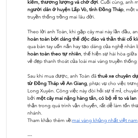
kiếm, thương lượng và chờ đợi
. Cuối cùng, anh 
người dân ở huyện Lấp Vò, tỉnh Đồng Tháp
, một 
truyền thống trồng mai lâu đời.
Theo lời anh Toàn, khi gặp cây mai này lần đầu, an
hoàn toàn bởi dáng thế độc đáo và thần thái cổ k
qua bàn tay uốn nắn hay tạo dáng của nghệ nhân 
hoàn toàn theo tự nhiên
, thể hiện sự hài hòa giữa
vẻ đẹp thanh thoát của loài mai vàng truyền thống
Sau khi mua được, anh Toàn đã 
thuê xe chuyên dụ
từ Đồng Tháp về An Giang
, phục vụ cho việc trưn
Long Xuyên. Công việc này đòi hỏi sự tỉ mỉ, chuyên
bởi 
một cây mai nặng hàng tấn, có bộ rễ to và lan
thận trong quá trình vận chuyển, rất dễ làm tổn th
nhánh.
Tham khảo thêm về:
mai vàng khủng nhất việt nam
---