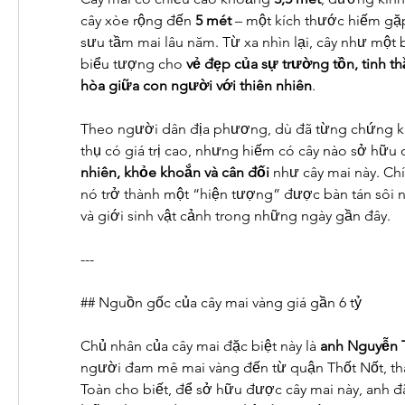
cây xòe rộng đến 
5 mét
 – một kích thước hiếm gặp
sưu tầm mai lâu năm. Từ xa nhìn lại, cây như một 
biểu tượng cho 
vẻ đẹp của sự trường tồn, tinh th
hòa giữa con người với thiên nhiên
.
Theo người dân địa phương, dù đã từng chứng kiế
thụ có giá trị cao, nhưng hiếm có cây nào sở hữu 
nhiên, khỏe khoắn và cân đối
 như cây mai này. Ch
nó trở thành một “hiện tượng” được bàn tán sôi n
và giới sinh vật cảnh trong những ngày gần đây.
---
## Nguồn gốc của cây mai vàng giá gần 6 tỷ
Chủ nhân của cây mai đặc biệt này là 
anh Nguyễn 
người đam mê mai vàng đến từ quận Thốt Nốt, th
Toàn cho biết, để sở hữu được cây mai này, anh đ