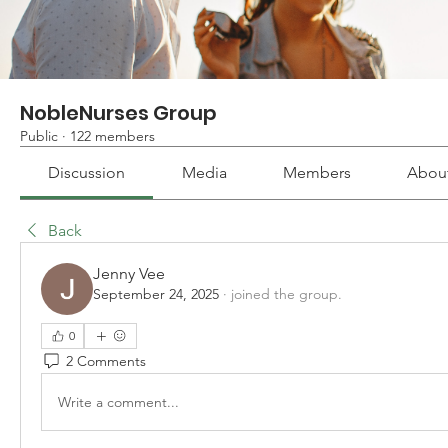
NobleNurses Group
Public
·
122 members
Discussion
Media
Members
Abou
Back
Jenny Vee
September 24, 2025
·
joined the group.
0
2 Comments
Write a comment...