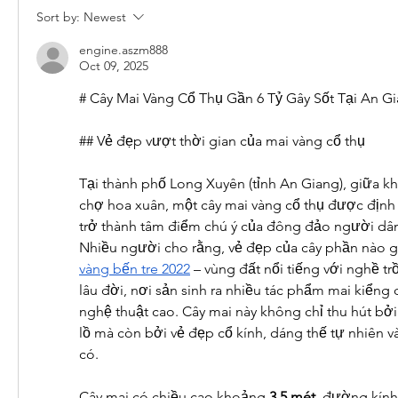
Sort by:
Newest
engine.aszm888
Oct 09, 2025
# Cây Mai Vàng Cổ Thụ Gần 6 Tỷ Gây Sốt Tại An G
## Vẻ đẹp vượt thời gian của mai vàng cổ thụ
Tại thành phố Long Xuyên (tỉnh An Giang), giữa kh
chợ hoa xuân, một cây mai vàng cổ thụ được định 
trở thành tâm điểm chú ý của đông đảo người dân 
Nhiều người cho rằng, vẻ đẹp của cây phần nào 
vàng bến tre 2022
 – vùng đất nổi tiếng với nghề tr
lâu đời, nơi sản sinh ra nhiều tác phẩm mai kiểng q
nghệ thuật cao. Cây mai này không chỉ thu hút bởi g
lồ mà còn bởi vẻ đẹp cổ kính, dáng thế tự nhiên v
có.
Cây mai có chiều cao khoảng 
3,5 mét
, đường kính