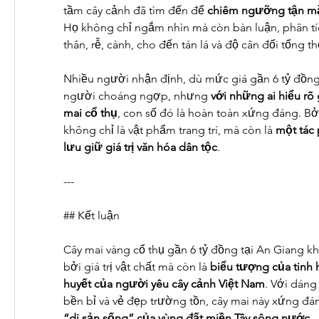
tầm cây cảnh đã tìm đến để 
chiêm ngưỡng tận mắt
Họ không chỉ ngắm nhìn mà còn bàn luận, phân tích
thân, rễ, cành, cho đến tán lá và độ cân đối tổng th
Nhiều người nhận định, dù mức giá gần 6 tỷ đồng 
người choáng ngợp, nhưng 
với những ai hiểu rõ g
mai cổ thụ
, con số đó là hoàn toàn xứng đáng. Bởi
không chỉ là vật phẩm trang trí, mà còn là 
một tác 
lưu giữ giá trị văn hóa dân tộc
.
---
## Kết luận
Cây mai vàng cổ thụ gần 6 tỷ đồng tại An Giang k
bởi giá trị vật chất mà còn là 
biểu tượng của tinh h
huyết của người yêu cây cảnh Việt Nam
. Với dáng
bền bỉ và vẻ đẹp trường tồn, cây mai này xứng đá
“di sản sống” của vùng đất miền Tây sông nước
.