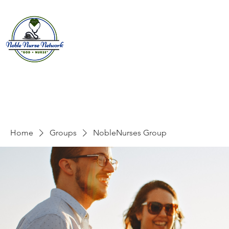
Home
About
E
Home
Groups
NobleNurses Group