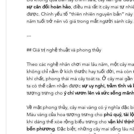
sự cân đối hoàn hảo
, điều mà rất ít cây mai tự nhi
được. Chính yếu tố “thiên nhiên nguyên bản” này đ
năm tuổi trở nên vô giá trong mắt người sành cây.
---
## Giá trị nghệ thuật và phong thủy
Theo các nghệ nhân chơi mai lâu năm, một cây mai c
không chỉ nằm ở kích thước hay tuổi đời, mà còn 
khí chất, phong thái mà cây toát ra. Ở cây mai gần
ta có thể cảm nhận được 
sự uy nghi, trầm tĩnh v
tượng trưng cho 
ý chí vươn lên và sức sống mãnh 
Về mặt phong thủy, cây mai vàng có ý nghĩa đặc biệ
Màu vàng của hoa tượng trưng cho 
phú quý, tài l
khi dáng thế xòe rộng biểu trưng cho 
vận khí thịn
bốn phương
. Đặc biệt, những cây mai sống lâu nă