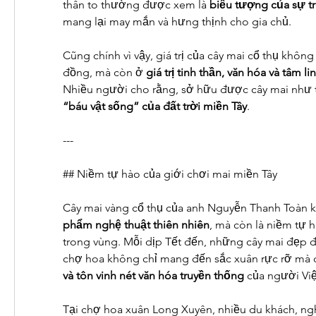
thân to thường được xem là 
biểu tượng của sự t
mang lại may mắn và hưng thịnh cho gia chủ.
Cũng chính vì vậy, giá trị của cây mai cổ thụ không
đồng, mà còn ở 
giá trị tinh thần, văn hóa và tâm li
Nhiều người cho rằng, sở hữu được cây mai như t
“báu vật sống” của đất trời miền Tây
.
---
## Niềm tự hào của giới chơi mai miền Tây
Cây mai vàng cổ thụ của anh Nguyễn Thanh Toàn k
phẩm nghệ thuật thiên nhiên
, mà còn là niềm tự 
trong vùng. Mỗi dịp Tết đến, những cây mai đẹp đ
chợ hoa không chỉ mang đến sắc xuân rực rỡ mà
và tôn vinh nét văn hóa truyền thống
 của người Việ
Tại chợ hoa xuân Long Xuyên, nhiều du khách, ngh