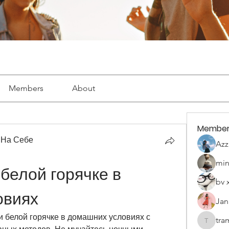
Members
About
Member
 На Себе
Azz
min
белой горячке в 
bv 
овиях
Jan
и белой горячке в домашних условиях с 
tra
tramanh