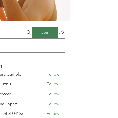
Join
s
ura Garfield
Follow
i sznia
Follow
xcvxvx
Follow
na Lopez
Follow
manh3004123
Follow
3004123