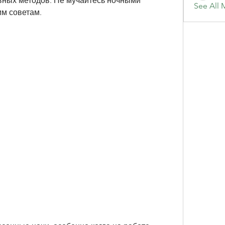
ных методов. Не мучайтесь ночными 
See All 
м советам.