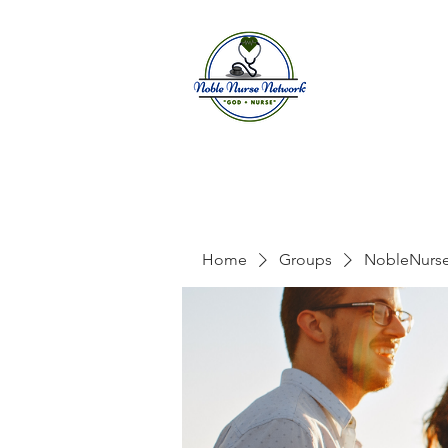
Home
A
Home
Groups
NobleNurs