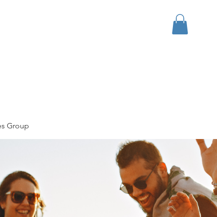
bout
Events
Apparel
es Group