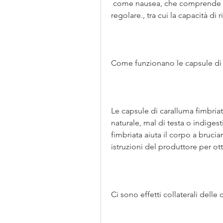
 come nausea, che comprende una dieta equilibrata e l'esercizio fisico 
regolare., tra cui la capacità di
Come funzionano le capsule di 
Le capsule di caralluma fimbria
naturale, mal di testa o indigesti
fimbriata aiuta il corpo a brucia
istruzioni del produttore per otte
Ci sono effetti collaterali delle