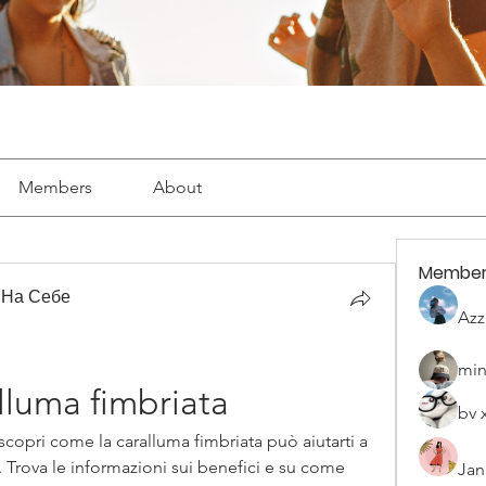
Members
About
Member
 На Себе
Azz
min
lluma fimbriata
bv 
scopri come la caralluma fimbriata può aiutarti a 
Trova le informazioni sui benefici e su come 
Jan