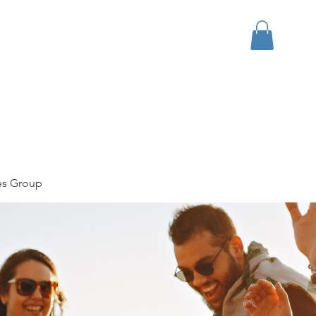
bout
Events
Apparel
es Group