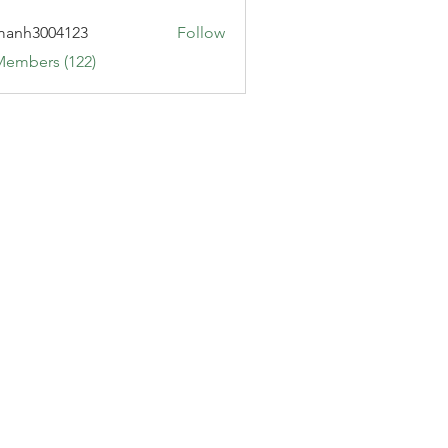
manh3004123
Follow
3004123
Members (122)