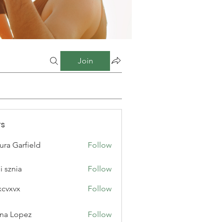
Join
s
ura Garfield
Follow
i sznia
Follow
xcvxvx
Follow
na Lopez
Follow