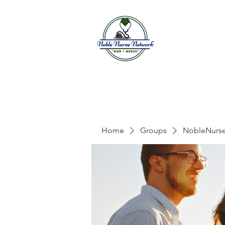
Home
A
Home
Groups
NobleNurs