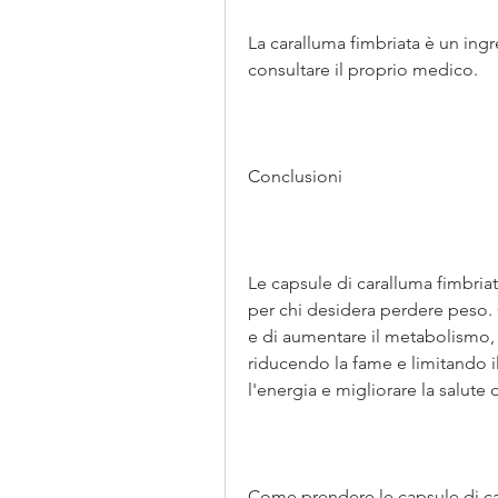
La caralluma fimbriata è un ingr
consultare il proprio medico.
Conclusioni
Le capsule di caralluma fimbria
per chi desidera perdere peso. G
e di aumentare il metabolismo, ri
riducendo la fame e limitando il
l'energia e migliorare la salute 
Come prendere le capsule di ca