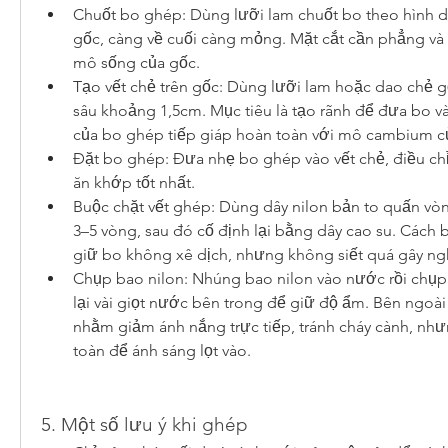
Chuốt bo ghép: Dùng lưỡi lam chuốt bo theo hình dẹ
gốc, càng về cuối càng mỏng. Mặt cắt cần phẳng và g
mô sống của gốc.
Tạo vết chẻ trên gốc: Dùng lưỡi lam hoặc dao chẻ gố
sâu khoảng 1,5cm. Mục tiêu là tạo rãnh để đưa bo và
của bo ghép tiếp giáp hoàn toàn với mô cambium c
Đặt bo ghép: Đưa nhẹ bo ghép vào vết chẻ, điều chỉ
ăn khớp tốt nhất.
Buộc chặt vết ghép: Dùng dây nilon bản to quấn vò
3–5 vòng, sau đó cố định lại bằng dây cao su. Cách 
giữ bo không xê dịch, nhưng không siết quá gây n
Chụp bao nilon: Nhúng bao nilon vào nước rồi chụp 
lại vài giọt nước bên trong để giữ độ ẩm. Bên ngoài
nhằm giảm ánh nắng trực tiếp, tránh cháy cành, như
toàn để ánh sáng lọt vào.
5. Một số lưu ý khi ghép