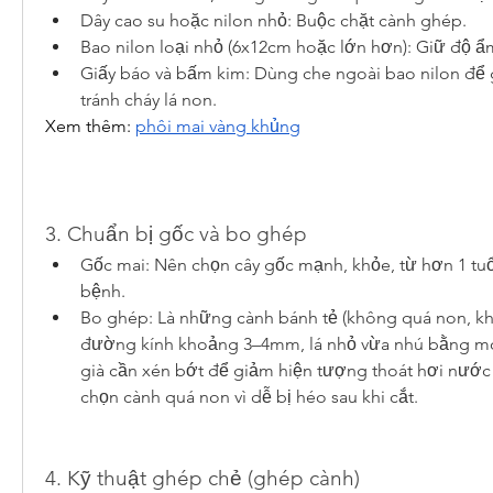
Dây cao su hoặc nilon nhỏ: Buộc chặt cành ghép.
Bao nilon loại nhỏ (6x12cm hoặc lớn hơn): Giữ độ ẩ
Giấy báo và bấm kim: Dùng che ngoài bao nilon để 
tránh cháy lá non.
Xem thêm: 
phôi mai vàng khủng
3. Chuẩn bị gốc và bo ghép
Gốc mai: Nên chọn cây gốc mạnh, khỏe, từ hơn 1 tuổi
bệnh.
Bo ghép: Là những cành bánh tẻ (không quá non, khô
đường kính khoảng 3–4mm, lá nhỏ vừa nhú bằng món
già cần xén bớt để giảm hiện tượng thoát hơi nước
chọn cành quá non vì dễ bị héo sau khi cắt.
4. Kỹ thuật ghép chẻ (ghép cành)