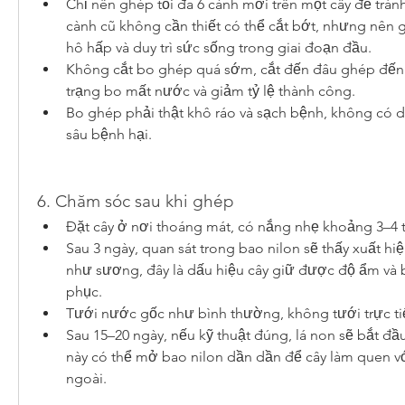
Chỉ nên ghép tối đa 6 cành mới trên một cây để trán
cành cũ không cần thiết có thể cắt bớt, nhưng nên gi
hô hấp và duy trì sức sống trong giai đoạn đầu.
Không cắt bo ghép quá sớm, cắt đến đâu ghép đến 
trạng bo mất nước và giảm tỷ lệ thành công.
Bo ghép phải thật khô ráo và sạch bệnh, không có 
sâu bệnh hại.
6. Chăm sóc sau khi ghép
Đặt cây ở nơi thoáng mát, có nắng nhẹ khoảng 3–4 
Sau 3 ngày, quan sát trong bao nilon sẽ thấy xuất hiện 
như sương, đây là dấu hiệu cây giữ được độ ẩm và 
phục.
Tưới nước gốc như bình thường, không tưới trực ti
Sau 15–20 ngày, nếu kỹ thuật đúng, lá non sẽ bắt đầu p
này có thể mở bao nilon dần dần để cây làm quen v
ngoài.