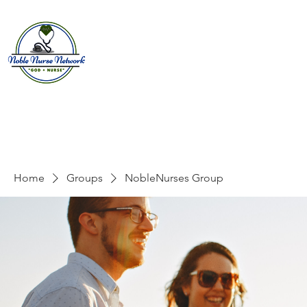
Home
About
E
Home
Groups
NobleNurses Group