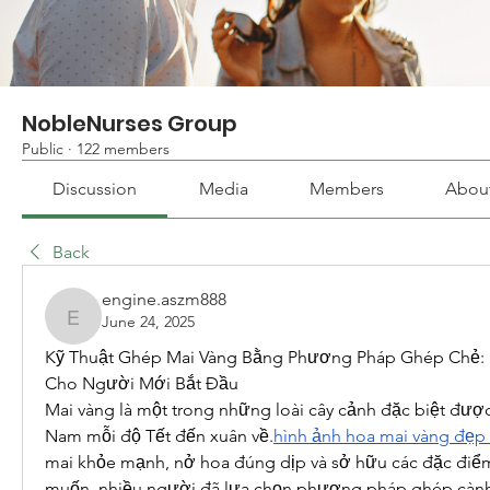
NobleNurses Group
Public
·
122 members
Discussion
Media
Members
Abou
Back
engine.aszm888
June 24, 2025
engine.aszm888
Kỹ Thuật Ghép Mai Vàng Bằng Phương Pháp Ghép Chẻ: 
Cho Người Mới Bắt Đầu
Mai vàng là một trong những loài cây cảnh đặc biệt được 
Nam mỗi độ Tết đến xuân về.
hình ảnh hoa mai vàng đẹp
mai khỏe mạnh, nở hoa đúng dịp và sở hữu các đặc đi
muốn, nhiều người đã lựa chọn phương pháp ghép cành.