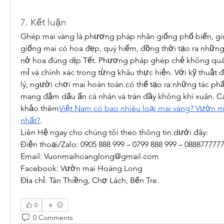
7. Kết luận
Ghép mai vàng là phương pháp nhân giống phổ biến, g
giống mai có hoa đẹp, quý hiếm, đồng thời tạo ra những
nở hoa đúng dịp Tết. Phương pháp ghép chẻ không quá p
mỉ và chính xác trong từng khâu thực hiện. Với kỹ thuật
lý, người chơi mai hoàn toàn có thể tạo ra những tác ph
mang đậm dấu ấn cá nhân và tràn đầy không khí xuân. Cá
khảo thêm
Việt Nam có bao nhiêu loại mai vàng? Vườn m
nhất?
.
Liên Hệ ngay cho chúng tôi theo thông tin dưới đây:
Điện thoại/Zalo: 0905 888 999 – 0799 888 999 – 088877777
Email: 
Vuonmaihoanglong@gmail.com
Facebook: Vườn mai Hoàng Long
Địa chỉ: Tân Thiềng, Chợ Lách, Bến Tre.
0
0 Comments