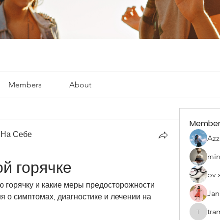
Members
About
Member
 На Себе
Azz
min
ой горячке
bv 
ую горячку и какие меры предосторожности 
Jan
 о симптомах, диагностике и лечении на 
tra
tramanh