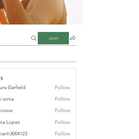
Join
s
ura Garfield
Follow
i sznia
Follow
xcvxvx
Follow
na Lopez
Follow
manh3004123
Follow
3004123