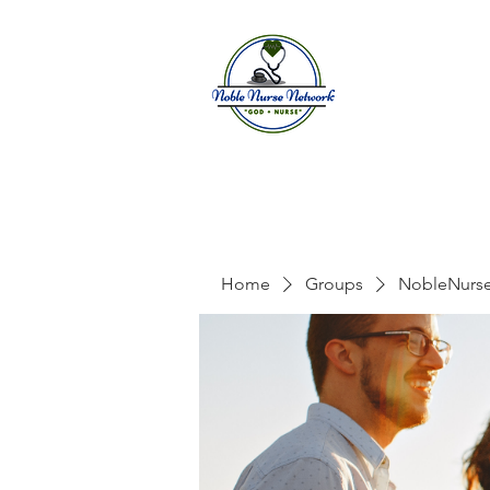
Home
A
Home
Groups
NobleNurs