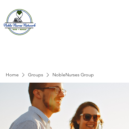
Home
About
E
Home
Groups
NobleNurses Group