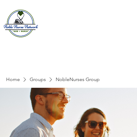
Home
About
E
Home
Groups
NobleNurses Group