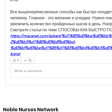
Все вышеперечисленные способы как быстро похудет
человеку. Главное - это желание и усердие. Нужно пом
увеличить количество пройденных шагов в день. Нап
Смотрите статьи по теме СПОСОБЫ КАК БЫСТРО П
https://macanet.com/advert/%d1%85%d0%be%d0%b
2%d0%b5%d1%80%d0%b8%d0%bd-
%d0%bf%d0%be%d1%85%d1%83%d0%b4%d0%b5%d0%
kqnst
0
Write a comment...
Noble Nurses Network