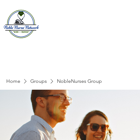
Home
About
E
Home
Groups
NobleNurses Group