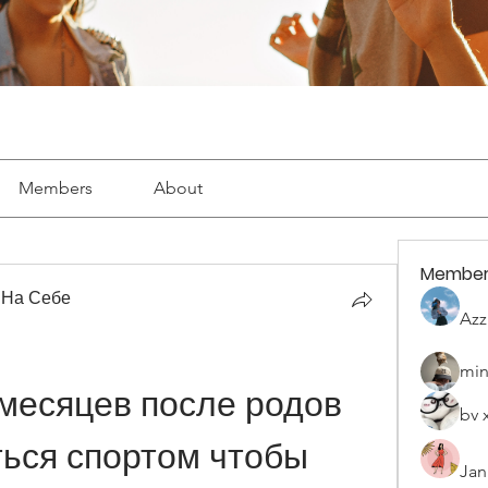
Members
About
Member
 На Себе
Azz
min
месяцев после родов 
bv 
ься спортом чтобы 
Jan