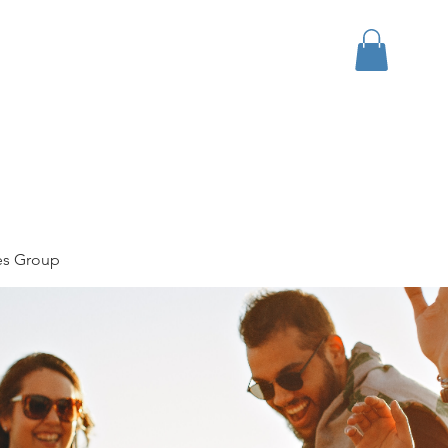
bout
Events
Apparel
es Group