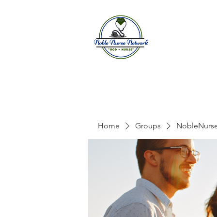
Home
A
Home
Groups
NobleNurs