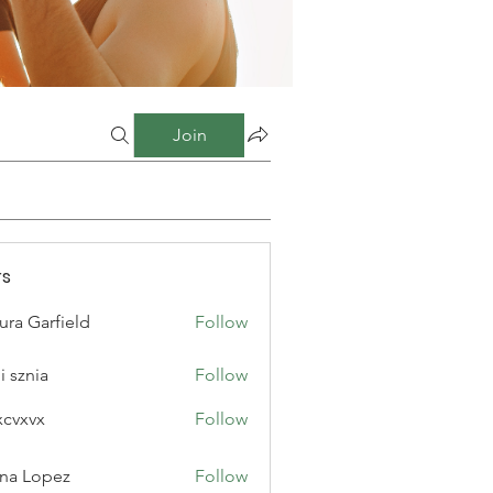
Join
s
ura Garfield
Follow
i sznia
Follow
xcvxvx
Follow
na Lopez
Follow