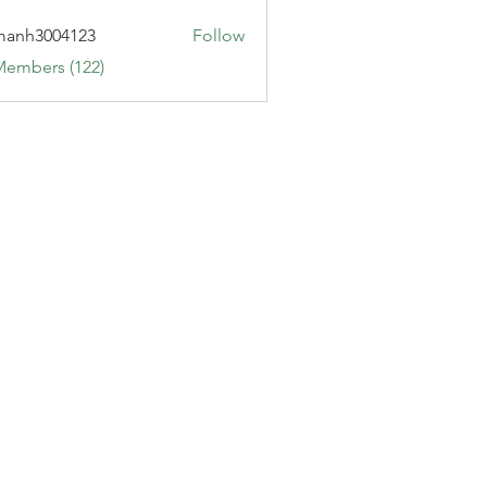
manh3004123
Follow
3004123
Members (122)