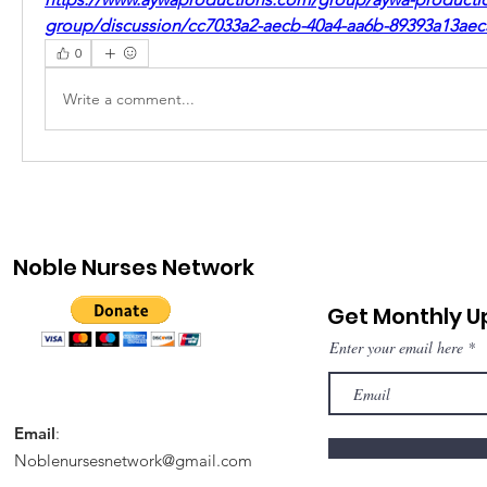
group/discussion/cc7033a2-aecb-40a4-aa6b-89393a13aec
0
Write a comment...
Noble Nurses Network
Get Monthly 
Enter your email here
Email
:
Noblenursesnetwork@gmail.com