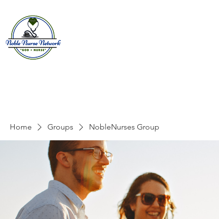
Home
About
E
Home
Groups
NobleNurses Group