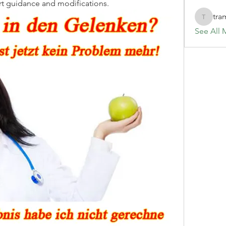
rt guidance and modifications.
tra
tramanh
See All 