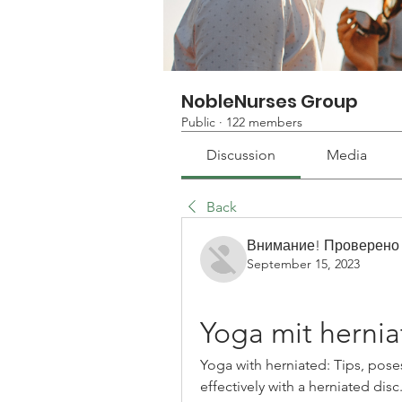
NobleNurses Group
Public
·
122 members
Discussion
Media
Back
Внимание! Проверено
September 15, 2023
Yoga mit herni
Yoga with herniated: Tips, poses
effectively with a herniated disc.