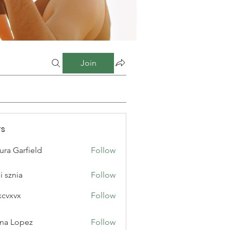
Join
s
ura Garfield
Follow
i sznia
Follow
xcvxvx
Follow
na Lopez
Follow