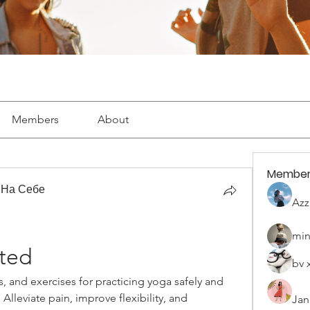
Members
About
Member
 На Себе
Azz
min
ated
bv 
, and exercises for practicing yoga safely and 
 Alleviate pain, improve flexibility, and 
Jan