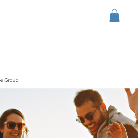
bout
Events
Apparel
es Group