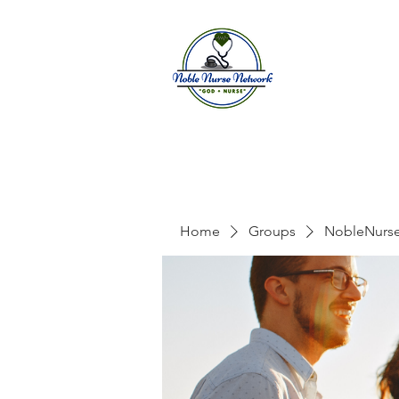
Home
A
Home
Groups
NobleNurs