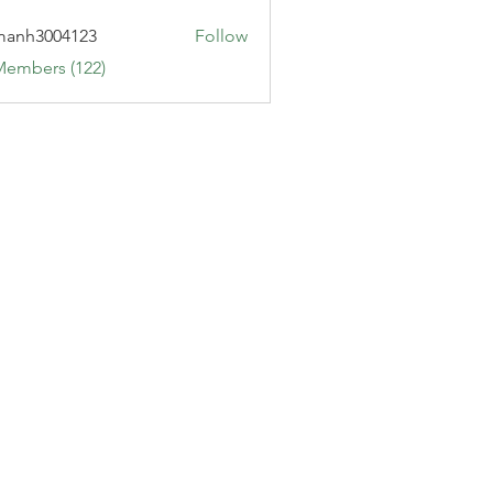
manh3004123
Follow
3004123
Members (122)