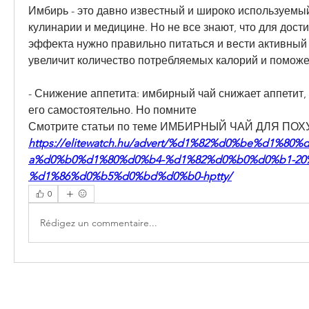
Имбирь - это давно известный и широко используемый
кулинарии и медицине. Но не все знают, что для дост
эффекта нужно правильно питаться и вести активный о
увеличит количество потребляемых калорий и поможет
- Снижение аппетита: имбирный чай снижает аппетит, к
его самостоятельно. Но помните 
Смотрите статьи по теме ИМБИРНЫЙ ЧАЙ ДЛЯ ПО
https://elitewatch.hu/advert/%d1%82%d0%be%d1%8
a%d0%b0%d1%80%d0%b4-%d1%82%d0%b0%d0%b1-20
%d1%86%d0%b5%d0%bd%d0%b0-hptty/
0
Rédigez un commentaire...