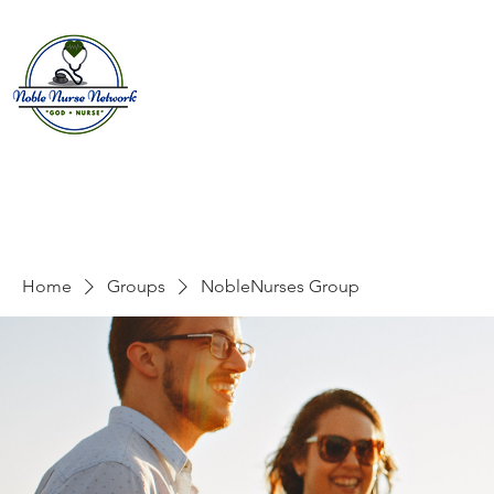
Home
About
E
Home
Groups
NobleNurses Group