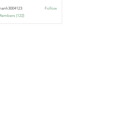
manh3004123
Follow
3004123
Members (122)