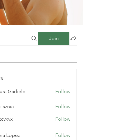
Join
s
ura Garfield
Follow
i sznia
Follow
xcvxvx
Follow
na Lopez
Follow