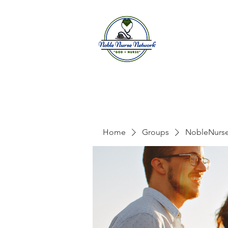
Home
A
Home
Groups
NobleNurs