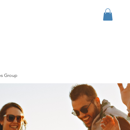
bout
Events
Apparel
es Group