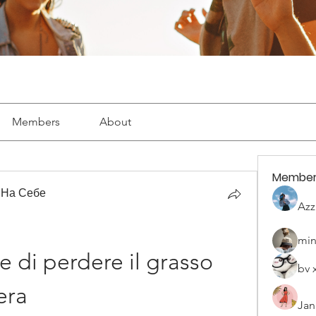
Members
About
Member
 На Себе
Azz
min
 di perdere il grasso 
bv 
era
Jan