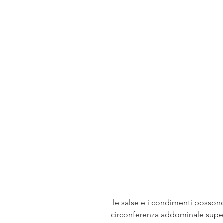
 le salse e i condimenti possono contenere molte calorie, soprattutto se la 
circonferenza addominale supera