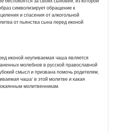
 беспокоятся за своих сыновей, из которой 
образ символизирует обращение к 
сцеления и спасения от алкогольной 
итва от пьянства сына перед иконой 
ред иконой неупиваемая чаша является 
аненных молебнов в русской православной 
убокий смысл и призвана помочь родителям, 
иваемая чаша' в этой молитве и какая 
покаянным молитвенникам.