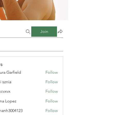
Join
s
ura Garfield
Follow
i sznia
Follow
xcvxvx
Follow
na Lopez
Follow
manh3004123
Follow
3004123