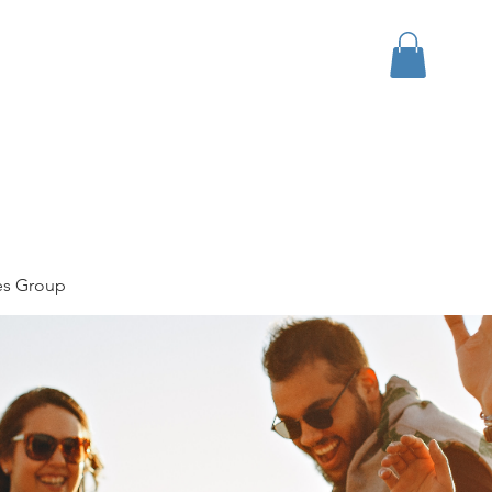
bout
Events
Apparel
es Group