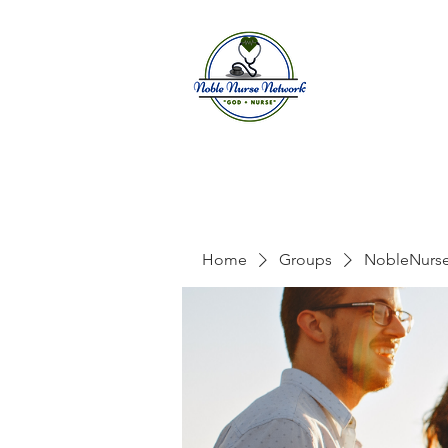
Home
A
Home
Groups
NobleNurs