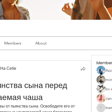
Members
About
Member
 На Себе
Azz
min
нства сына перед 
bv 
аемая чаша
Jan
ы от пьянства сына. Освободите его от 
tra
tramanh