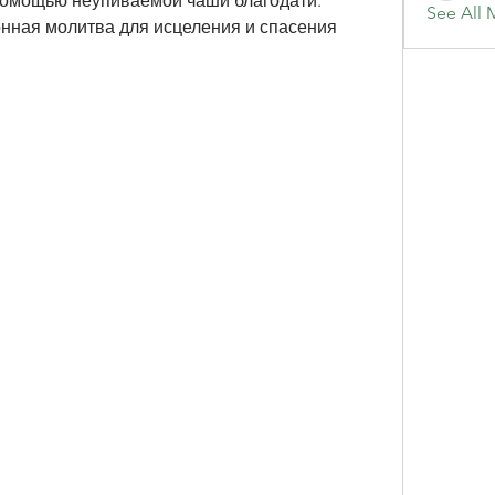
помощью неупиваемой чаши благодати. 
See All 
ная молитва для исцеления и спасения 