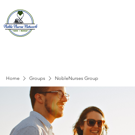
Home
About
E
Home
Groups
NobleNurses Group