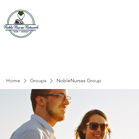
Home
About
E
Home
Groups
NobleNurses Group