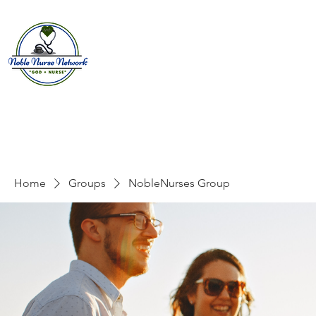
Home
About
E
Home
Groups
NobleNurses Group