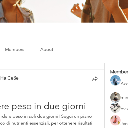
Members
About
Member
 На Себе
Azz
min
re peso in due giorni
bv 
rdere peso in soli due giorni! Segui un piano 
o di nutrienti essenziali, per ottenere risultati 
Jan