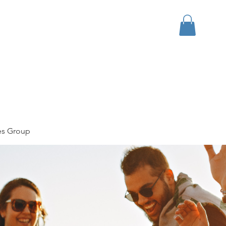
bout
Events
Apparel
es Group