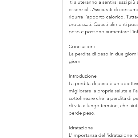
 ti aiuteranno a sentirsi sazi più a lungo e a fornire al tuo corpo i nutrienti 
essenziali. Assicurati di consum
ridurre l'apporto calorico. Tuttav
processati. Questi alimenti poss
peso e possono aumentare l'in
Conclusioni
La perdita di peso in due giorni
giorni
Introduzione
La perdita di peso è un obiett
migliorare la propria salute e l
sottolineare che la perdita di p
di vita a lungo termine, che ai
perde peso.
Idratazione
L'importanza dell'idratazione n