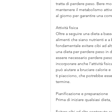
tratta di perdere peso. Bere mol
mantenere il metabolismo attivo
al giorno per garantire una corr
Attività fisica
Oltre a seguire una dieta a bass
alimenti che siano nutrienti e a b
fondamentale evitare cibi ad al
una dieta per perdere peso in du
essere necessario perdere peso i
incorporare anche l'attività fisic
può aiutare a bruciare calorie e 
ti piacciono, che potrebbe esser
termine.
Pianificazione e preparazione
Prima di iniziare qualsiasi diet
Evitare cibi ad alto contenuto c