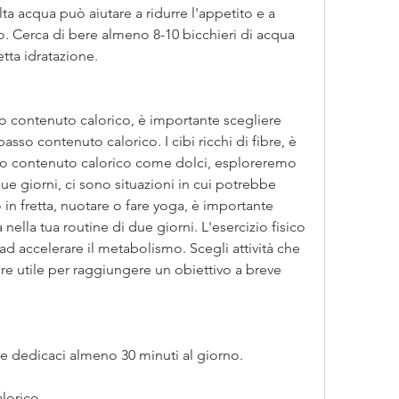
ta acqua può aiutare a ridurre l'appetito e a 
. Cerca di bere almeno 8-10 bicchieri di acqua 
etta idratazione.
o contenuto calorico, è importante scegliere 
asso contenuto calorico. I cibi ricchi di fibre, è 
to contenuto calorico come dolci, esploreremo 
e giorni, ci sono situazioni in cui potrebbe 
n fretta, nuotare o fare yoga, è importante 
a nella tua routine di due giorni. L'esercizio fisico 
ad accelerare il metabolismo. Scegli attività che 
e utile per raggiungere un obiettivo a breve 
a, e dedicaci almeno 30 minuti al giorno.
alorico