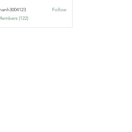
manh3004123
Follow
3004123
Members (122)