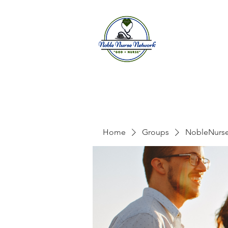
Home
A
Home
Groups
NobleNurs