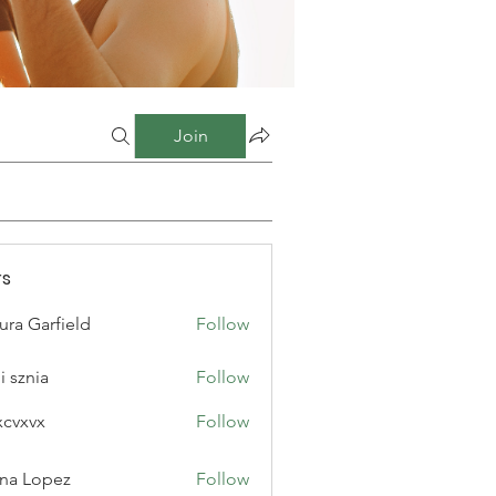
Join
s
ura Garfield
Follow
i sznia
Follow
xcvxvx
Follow
na Lopez
Follow